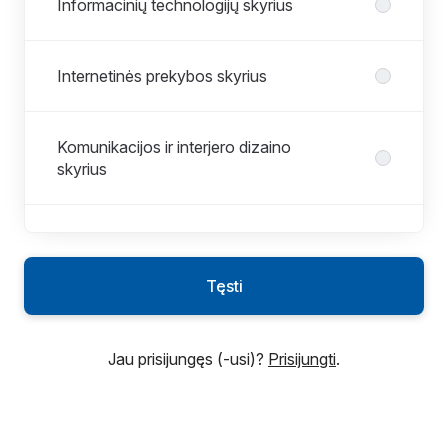
Informacinių technologijų skyrius
Internetinės prekybos skyrius
Komunikacijos ir interjero dizaino
skyrius
Logistikos skyrius
Tęsti
Maitinimo paslaugų skyrius
Jau prisijungęs (-usi)?
Prisijungti
.
Pardavimų skyrius