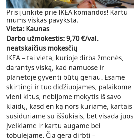
Prisijunkite prie IKEA komandos! Kartu
mums viskas pavyksta.
Vieta: Kaunas
Darbo užmokestis: 9,70 €/val.
neatskaičius mokesčių
IKEA – tai vieta, kurioje dirba žmonės,
darantys viską, kad namuose ir
planetoje gyventi būtų geriau. Esame
skirtingi ir tuo didžiuojamės, palaikome
vieni kitus, nebijome mokytis iš savo
klaidų, kasdien ką nors kuriame, kartais
susiduriame su iššūkiais, bet visada juos
įveikiame ir kartu augame bei
tobulėjame. Čia gera dirbti –