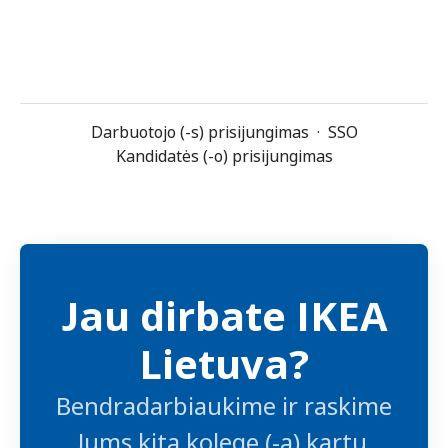
Darbuotojo (-s) prisijungimas
·
SSO
Kandidatės (-o) prisijungimas
Jau dirbate IKEA
Lietuva?
Bendradarbiaukime ir raskime
Jums kitą kolegę (-ą) kartu.