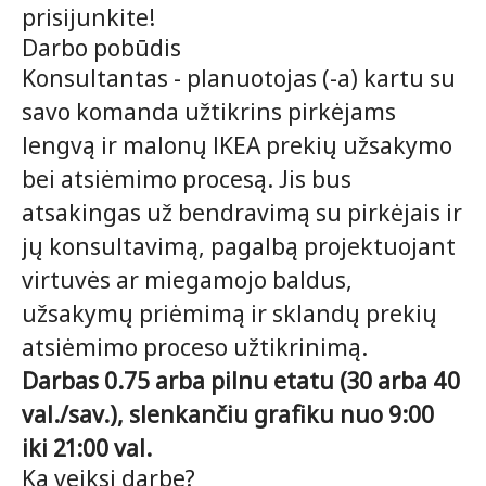
prisijunkite!
Darbo pobūdis
Konsultantas - planuotojas (-a) kartu su
savo komanda užtikrins pirkėjams
lengvą ir malonų IKEA prekių užsakymo
bei atsiėmimo procesą. Jis bus
atsakingas už bendravimą su pirkėjais ir
jų konsultavimą, pagalbą projektuojant
virtuvės ar miegamojo baldus,
užsakymų priėmimą ir sklandų prekių
atsiėmimo proceso užtikrinimą.
Darbas 0.75 arba pilnu etatu (30 arba 40
val./sav.), slenkančiu grafiku nuo 9:00
iki 21:00 val.
Ką veiksi darbe?