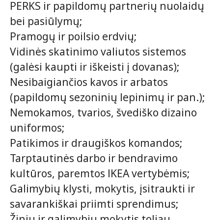
PERKS ir papildomų partnerių nuolaidų
bei pasiūlymų;
Pramogų ir poilsio erdvių;
Vidinės skatinimo valiutos sistemos
(galėsi kaupti ir iškeisti į dovanas);
Nesibaigiančios kavos ir arbatos
(papildomų sezoninių lepinimų ir pan.);
Nemokamos, tvarios, švediško dizaino
uniformos;
Patikimos ir draugiškos komandos;
Tarptautinės darbo ir bendravimo
kultūros, paremtos IKEA vertybėmis;
Galimybių klysti, mokytis, įsitraukti ir
savarankiškai priimti sprendimus;
Žinių ir galimybių mokytis toliau