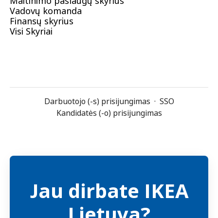
Maitinimo paslaugų skyrius
Vadovų komanda
Finansų skyrius
Visi Skyriai
Darbuotojo (-s) prisijungimas
·
SSO
Kandidatės (-o) prisijungimas
Jau dirbate IKEA
Lietuva?