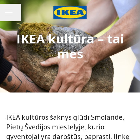
Bendrinti puslapį
KARJEROS MENIU
IKEA kultūra – tai
mes
IKEA kultūros šaknys glūdi Smolande,
Pietų Švedijos miestelyje, kurio
gyventojai yra darbštūs, paprasti, linkę