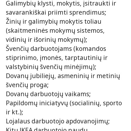
Galimybių klysti, mokytis, įsitraukti ir
savarankiškai priimti sprendimus;
Žinių ir galimybių mokytis toliau
(skaitmeninės mokymų sistemos,
vidinių ir išorinių mokymų);
Švenčių darbuotojams (komandos
stiprinimo, įmonės, tarptautinių ir
valstybinių švenčių minėjimų);
Dovanų jubiliejų, asmeninių ir metinių
švenčių proga;
Dovanų darbuotojų vaikams;
Papildomų iniciatyvų (socialinių, sporto
ir kt.);
Lojalaus darbuotojo apdovanojimų;
Kitų IKEA darbuotojo naudų.