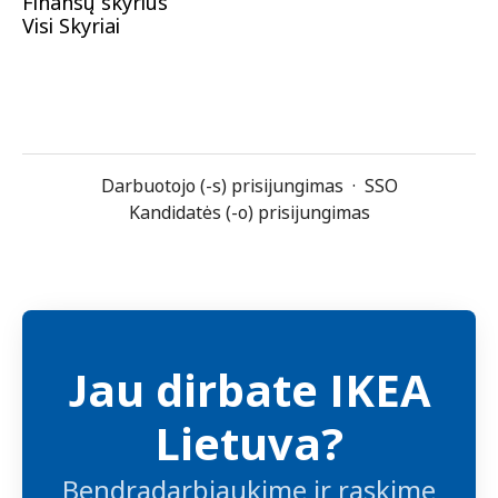
Finansų skyrius
Visi Skyriai
Darbuotojo (-s) prisijungimas
·
SSO
Kandidatės (-o) prisijungimas
Jau dirbate IKEA
Lietuva?
Bendradarbiaukime ir raskime