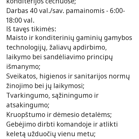
konditerijos cechuose;
Darbas 40 val./sav. pamainomis - 6:00-
18:00 val.
Iš tavęs tikimės:
Maisto ir konditerinių gaminių gamybos
technologijų, žaliavų apdirbimo,
laikymo bei sandėliavimo principų
išmanymo;
Sveikatos, higienos ir sanitarijos normų
žinojimo bei jų laikymosi;
Tvarkingumo, sąžiningumo ir
atsakingumo;
Kruopštumo ir dėmesio detalėms;
Gebėjimo dirbti komandoje ir atlikti
keletą užduočių vienu metu;