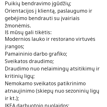
Puikių bendravimo įgūdžių;
Orientacijos į klientą, paslaugumo ir
gebėjimo bendrauti su įvairiais
žmonėmis.
Iš mūsų gali tikėtis:
Modernios lauko ir restorano virtuvės
įrangos;
Pamaininio darbo grafiko;
Sveikatos draudimo;
Draudimo nuo nelaimingų atsitikimų ir
kritinių ligų;
Nemokamo sveikatos patikrinimo
atnaujinimo (skiepų nuo sezoninių ligų
ir kt.);
IKEA darbuotojo nuolaidos;