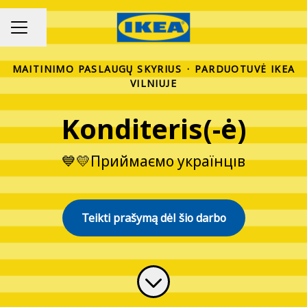
Bendrinti puslapį
KARJEROS MENIU
MAITINIMO PASLAUGŲ SKYRIUS
·
PARDUOTUVĖ IKEA
VILNIUJE
Konditeris(-ė)
💙💛Приймаємо українців
Teikti prašymą dėl šio darbo