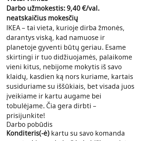
Darbo užmokestis: 9,40 €/val.
neatskaičius mokesčių
IKEA – tai vieta, kurioje dirba žmonės,
darantys viską, kad namuose ir
planetoje gyventi būtų geriau. Esame
skirtingi ir tuo didžiuojamės, palaikome
vieni kitus, nebijome mokytis iš savo
klaidų, kasdien ką nors kuriame, kartais
susiduriame su iššūkiais, bet visada juos
įveikiame ir kartu augame bei
tobulėjame. Čia gera dirbti –
prisijunkite!
Darbo pobūdis
Konditeris(-ė)
kartu su savo komanda